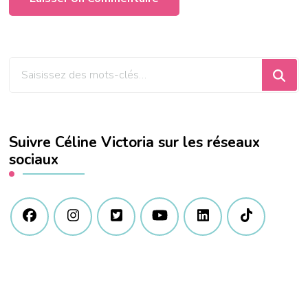
Vous
recherchiez
quelque
chose
Suivre Céline Victoria sur les réseaux
?
sociaux