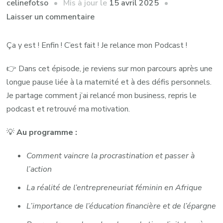
Mis à jour le
15 avril 2025
celinefotso
sur
Laisser un commentaire
Bonne
nouvelle
Ça y est ! Enfin ! C’est fait ! Je relance mon Podcast !
!
👉 Dans cet épisode, je reviens sur mon parcours après une
Je
longue pause liée à la maternité et à des défis personnels.
relance
Je partage comment j’ai relancé mon business, repris le
mon
podcast et retrouvé ma motivation.
Podcast
!
💡
Au programme :
Comment vaincre la procrastination et passer à
l’action
La réalité de l’entrepreneuriat féminin en Afrique
L’importance de l’éducation financière et de l’épargne