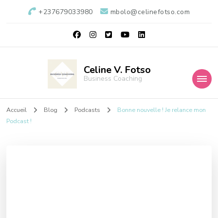
+237679033980
mbolo@celinefotso.com
Celine V. Fotso
Business Coaching
Accueil
Blog
Podcasts
Bonne nouvelle ! Je relance mon
Podcast !