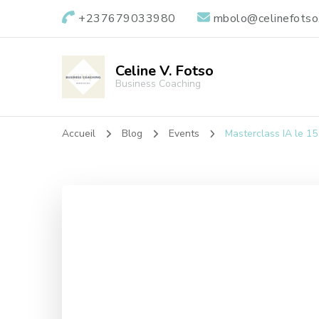
+237679033980
mbolo@celinefotso
Celine V. Fotso
Business Coaching
Accueil
Blog
Events
Masterclass IA le 15