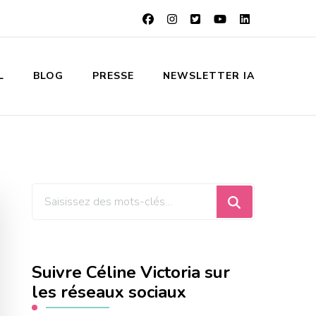
L
BLOG
PRESSE
NEWSLETTER IA
Vous
recherchiez
quelque
chose
Suivre Céline Victoria sur
?
les réseaux sociaux