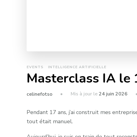
EVENTS
INTELLIGENCE ARTIFICIELLE
Masterclass IA le 
Mis à jour le
24 juin 2026
celinefotso
Pendant 17 ans, j’ai construit mes entrepri
tout était manuel.
Aujourd’hui, je suis en train de tout reconstru