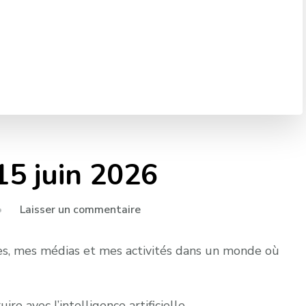
15 juin 2026
sur
Laisser un commentaire
Masterclass
IA
ses, mes médias et mes activités dans un monde où
le
15
juin
ire avec l’intelligence artificielle.