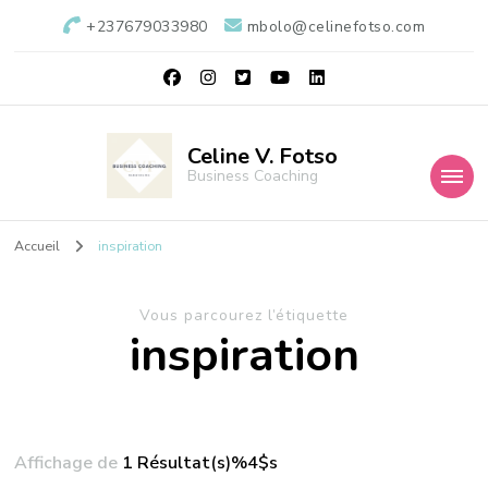
+237679033980
mbolo@celinefotso.com
Celine V. Fotso
Business Coaching
Accueil
inspiration
Vous parcourez l’étiquette
inspiration
Affichage de
1 Résultat(s)%4$s