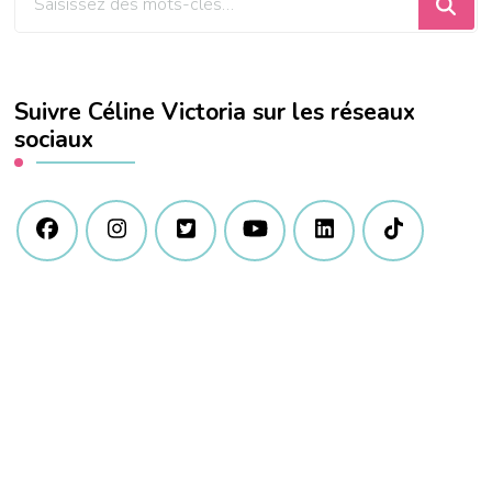
recherchiez
quelque
chose
Suivre Céline Victoria sur les réseaux
?
sociaux