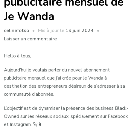
publicitaire mensuel de
Je Wanda
Mis à jour le
19 juin 2024
celinefotso
sur
Laisser un commentaire
Black
Boost,
Hello à tous,
l’abonnement
Aujourd’hui je voulais parler du nouvel abonnement
publicitaire
publicitaire mensuel que j’ai crée pour Je Wanda à
mensuel
destination des entrepreneurs désireux de s’adresser à sa
de
communauté d’abonnés.
Je
Wanda
L’objectif est de dynamiser la présence des business Black-
Owned sur les réseaux sociaux, spécialement sur Facebook
et Instagram. 🚀📱