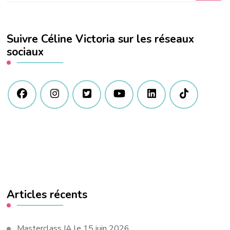
quelque
chose
Suivre Céline Victoria sur les réseaux
?
sociaux
Articles récents
Masterclass IA le 15 juin 2026