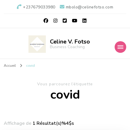
+237679033980
mbolo@celinefotso.com
Celine V. Fotso
Business Coaching
Accueil
covid
Vous parcourez l’étiquette
covid
Affichage de
1 Résultat(s)%4$s