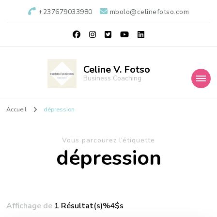
+237679033980
mbolo@celinefotso.com
Celine V. Fotso
Business Coaching
Accueil
dépression
Vous parcourez l’étiquette
dépression
Affichage de
1 Résultat(s)%4$s