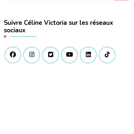
quelque
chose
Suivre Céline Victoria sur les réseaux
?
sociaux