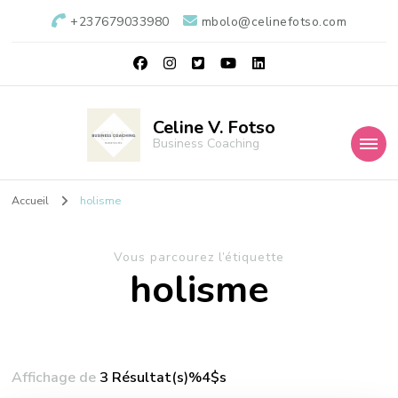
+237679033980
mbolo@celinefotso.com
Celine V. Fotso
Business Coaching
Accueil
holisme
Vous parcourez l’étiquette
holisme
Affichage de
3 Résultat(s)%4$s