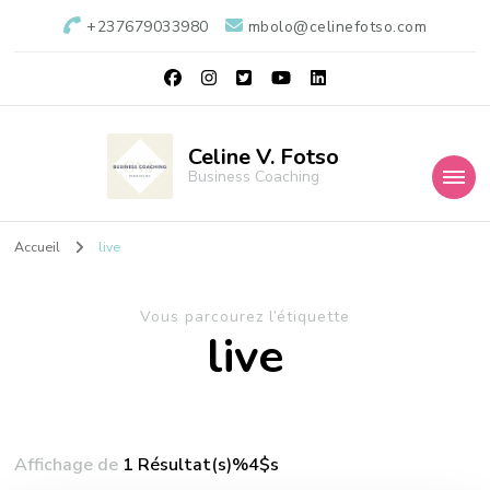
+237679033980
mbolo@celinefotso.com
Celine V. Fotso
Business Coaching
Accueil
live
Vous parcourez l’étiquette
live
Affichage de
1 Résultat(s)%4$s