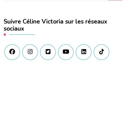
quelque
chose
Suivre Céline Victoria sur les réseaux
?
sociaux