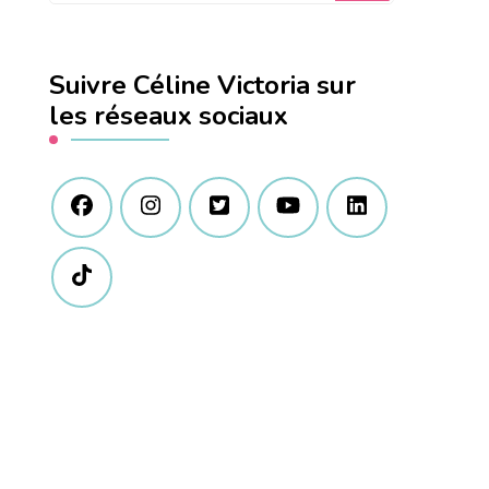
quelque
chose
Suivre Céline Victoria sur
?
les réseaux sociaux