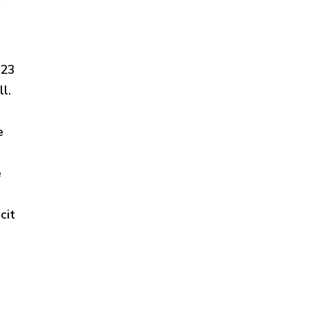
023
l.
e
e
cit