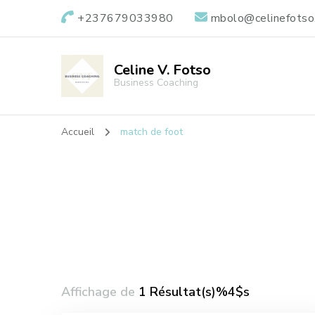
+237679033980
mbolo@celinefotso
Celine V. Fotso
Business Coaching
Accueil
match de foot
Affichage de
1 Résultat(s)%4$s