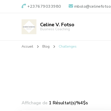
+237679033980
mbolo@celinefotso
Celine V. Fotso
Business Coaching
Accueil
Blog
Challenges
Affichage de
1 Résultat(s)%4$s