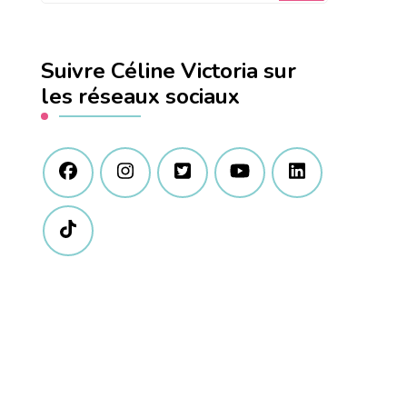
quelque
chose
Suivre Céline Victoria sur
?
les réseaux sociaux