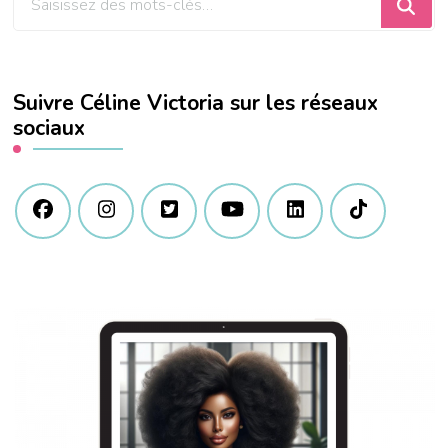
recherchiez
quelque
chose
Suivre Céline Victoria sur les réseaux
?
sociaux