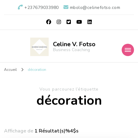
+237679033980
mbolo@celinefotso.com
Celine V. Fotso
Business Coaching
Accueil
décoration
Vous parcourez l’étiquette
décoration
Affichage de
1 Résultat(s)%4$s