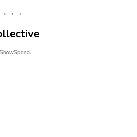
ollective
e IShowSpeed.