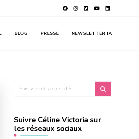
L
BLOG
PRESSE
NEWSLETTER IA
Vous
recherchiez
quelque
chose
Suivre Céline Victoria sur
?
les réseaux sociaux