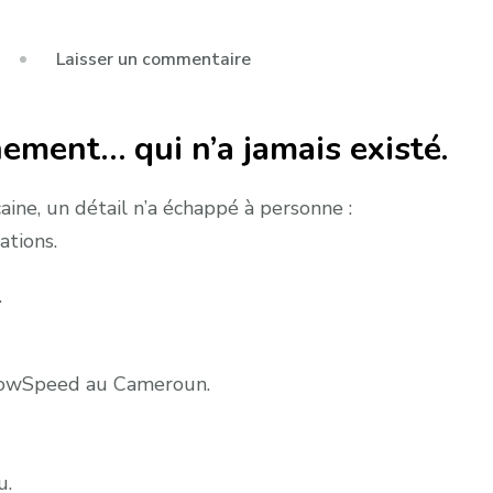
sur
Laisser un commentaire
Et
si
nement… qui n’a jamais existé.
IShowSpeed
était
venu
aine, un détail n’a échappé à personne :
au
ations.
Cameroun
…
?
IShowSpeed au Cameroun.
u.