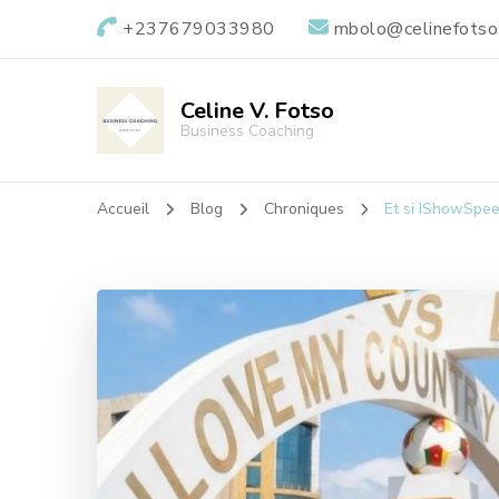
+237679033980
mbolo@celinefotso
Celine V. Fotso
Business Coaching
Accueil
Blog
Chroniques
Et si IShowSpee