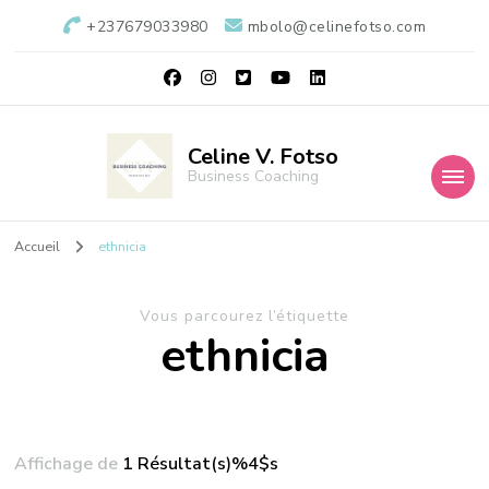
+237679033980
mbolo@celinefotso.com
Celine V. Fotso
Business Coaching
Accueil
ethnicia
Vous parcourez l’étiquette
ethnicia
Affichage de
1 Résultat(s)%4$s