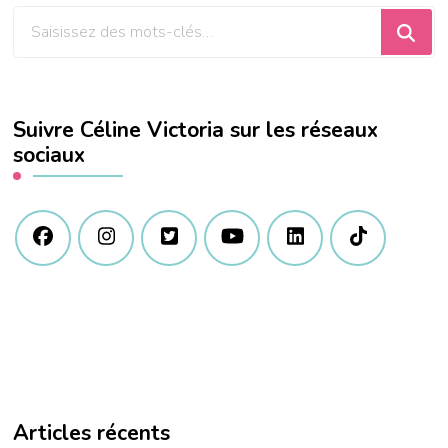
Vous
recherchiez
quelque
chose
Suivre Céline Victoria sur les réseaux
?
sociaux
Articles récents