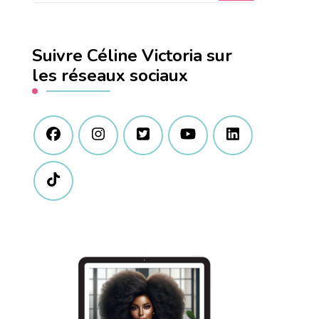
quelque
chose
Suivre Céline Victoria sur
?
les réseaux sociaux