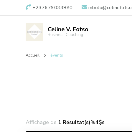
+237679033980
mbolo@celinefotso
Celine V. Fotso
Business Coaching
Accueil
évents
Affichage de
1 Résultat(s)%4$s