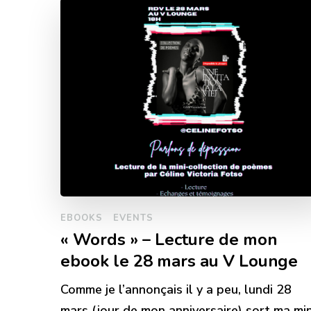
EBOOKS
EVENTS
« Words » – Lecture de mon
ebook le 28 mars au V Lounge
Comme je l’annonçais il y a peu, lundi 28
mars (jour de mon anniversaire) sort ma min