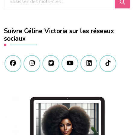
recherchiez
quelque
chose
Suivre Céline Victoria sur les réseaux
?
sociaux