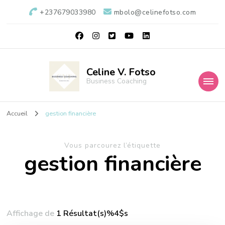
+237679033980
mbolo@celinefotso.com
Celine V. Fotso
Business Coaching
Accueil
gestion financière
Vous parcourez l’étiquette
gestion financière
Affichage de
1 Résultat(s)%4$s