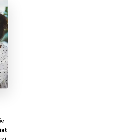
ie
iat
re)