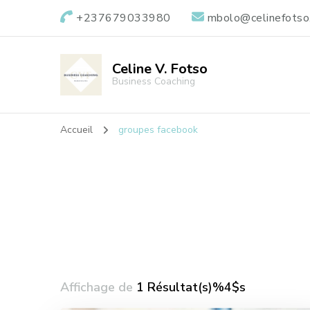
+237679033980
mbolo@celinefotso
Celine V. Fotso
Business Coaching
Accueil
groupes facebook
Affichage de
1 Résultat(s)%4$s