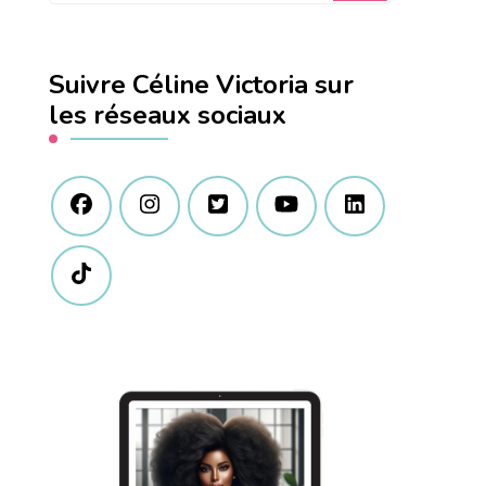
quelque
chose
Suivre Céline Victoria sur
?
les réseaux sociaux