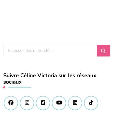
Vous
recherchiez
quelque
chose
Suivre Céline Victoria sur les réseaux
?
sociaux