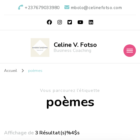
+237679033980
mbolo@celinefotso.com
Celine V. Fotso
Business Coaching
Accueil
poèmes
Vous parcourez l’étiquette
poèmes
Affichage de
3 Résultat(s)%4$s