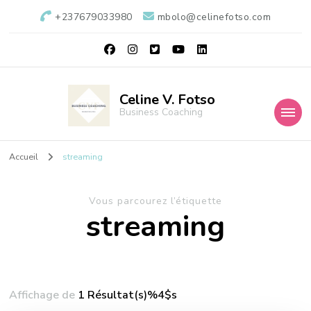
+237679033980
mbolo@celinefotso.com
Celine V. Fotso
Business Coaching
Accueil
streaming
Vous parcourez l’étiquette
streaming
Affichage de
1 Résultat(s)%4$s