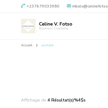
+237679033980
mbolo@celinefotso
Celine V. Fotso
Business Coaching
Accueil
youtube
Affichage de
4 Résultat(s)%4$s