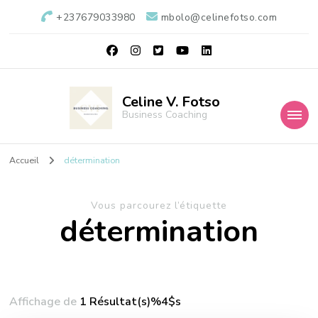
+237679033980
mbolo@celinefotso.com
Celine V. Fotso
Business Coaching
Accueil
détermination
Vous parcourez l’étiquette
détermination
Affichage de
1 Résultat(s)%4$s