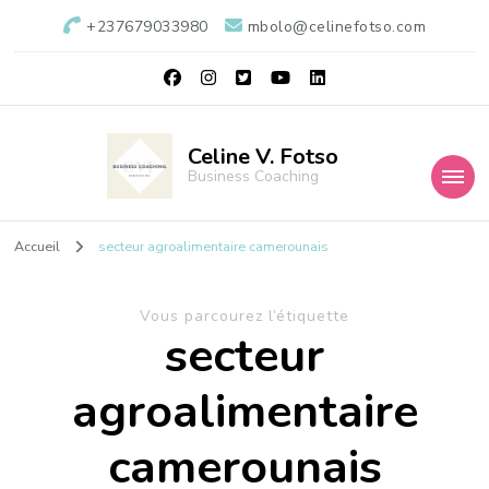
+237679033980
mbolo@celinefotso.com
Celine V. Fotso
Business Coaching
Accueil
secteur agroalimentaire camerounais
Vous parcourez l’étiquette
secteur
agroalimentaire
camerounais