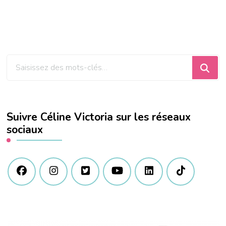
Vous
recherchiez
quelque
chose
Suivre Céline Victoria sur les réseaux
?
sociaux