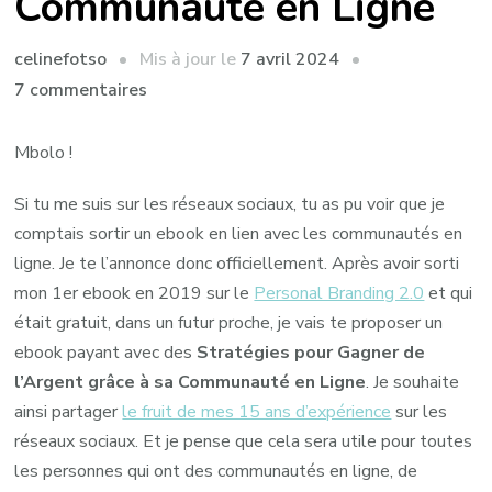
Communauté en Ligne
Mis à jour le
7 avril 2024
celinefotso
sur
7 commentaires
Comment
Gagner
Mbolo !
de
Si tu me suis sur les réseaux sociaux, tu as pu voir que je
l’Argent
comptais sortir un ebook en lien avec les communautés en
grâce
ligne. Je te l’annonce donc officiellement. Après avoir sorti
à
mon 1er ebook en 2019 sur le
Personal Branding 2.0
et qui
sa
était gratuit, dans un futur proche, je vais te proposer un
Communauté
ebook payant avec des
Stratégies pour Gagner de
en
l’Argent grâce à sa Communauté en Ligne
. Je souhaite
Ligne
ainsi partager
le fruit de mes 15 ans d’expérience
sur les
réseaux sociaux. Et je pense que cela sera utile pour toutes
les personnes qui ont des communautés en ligne, de