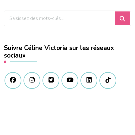
Vous
recherchiez
quelque
chose
Suivre Céline Victoria sur les réseaux
?
sociaux